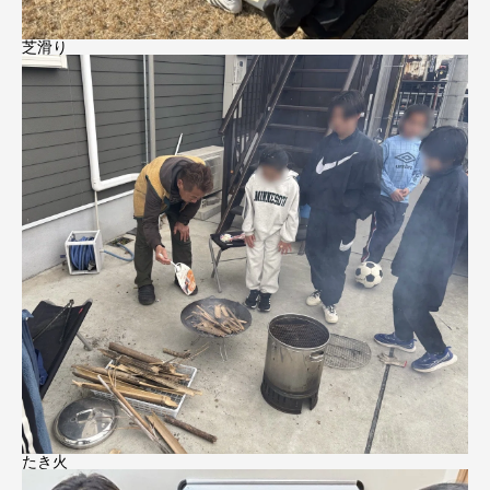
芝滑り
たき火